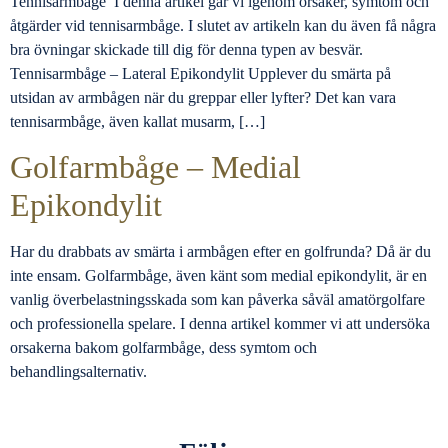
Tennisarmbåge I denna artikel går vi igenom orsaker, symtom och
åtgärder vid tennisarmbåge. I slutet av artikeln kan du även få några
bra övningar skickade till dig för denna typen av besvär.
Tennisarmbåge – Lateral Epikondylit Upplever du smärta på
utsidan av armbågen när du greppar eller lyfter? Det kan vara
tennisarmbåge, även kallat musarm, […]
Golfarmbåge – Medial
Epikondylit
Har du drabbats av smärta i armbågen efter en golfrunda? Då är du
inte ensam. Golfarmbåge, även känt som medial epikondylit, är en
vanlig överbelastningsskada som kan påverka såväl amatörgolfare
och professionella spelare. I denna artikel kommer vi att undersöka
orsakerna bakom golfarmbåge, dess symtom och
behandlingsalternativ.