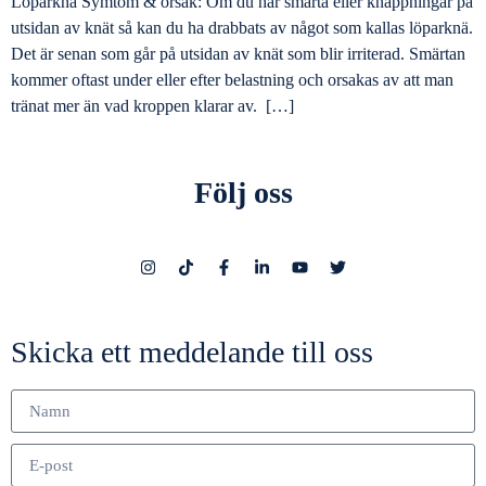
Löparknä Symtom & orsak: Om du har smärta eller knäppningar på
utsidan av knät så kan du ha drabbats av något som kallas löparknä.
Det är senan som går på utsidan av knät som blir irriterad. Smärtan
kommer oftast under eller efter belastning och orsakas av att man
tränat mer än vad kroppen klarar av. […]
Följ oss
Skicka ett meddelande till oss