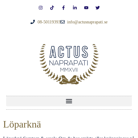
08-50119393
info@actusnaprapati.se
Löparknä