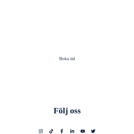
Nacka
Nackabacken 13, 131 57 Nacka
Boka tid
Följ oss