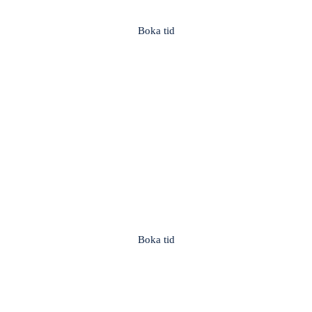
Boka tid
Vega
Vega Allé 51, 136 56 Haninge
Boka tid