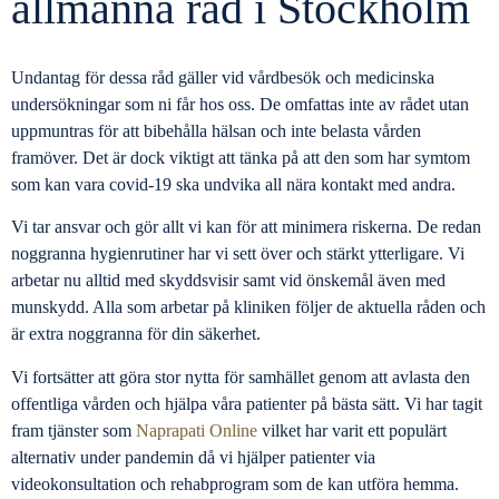
allmänna råd i Stockholm
Undantag för dessa råd gäller vid vårdbesök och medicinska
undersökningar som ni får hos oss. De omfattas inte av rådet utan
uppmuntras för att bibehålla hälsan och inte belasta vården
framöver. Det är dock viktigt att tänka på att den som har symtom
som kan vara covid-19 ska undvika all nära kontakt med andra.
Vi tar ansvar och gör allt vi kan för att minimera riskerna. De redan
noggranna hygienrutiner har vi sett över och stärkt ytterligare. Vi
arbetar nu alltid med skyddsvisir samt vid önskemål även med
munskydd. Alla som arbetar på kliniken följer de aktuella råden och
är extra noggranna för din säkerhet.
Vi fortsätter att göra stor nytta för samhället genom att avlasta den
offentliga vården och hjälpa våra patienter på bästa sätt. Vi har tagit
fram tjänster som
Naprapati Online
vilket har varit ett populärt
alternativ under pandemin då vi hjälper patienter via
videokonsultation och rehabprogram som de kan utföra hemma.